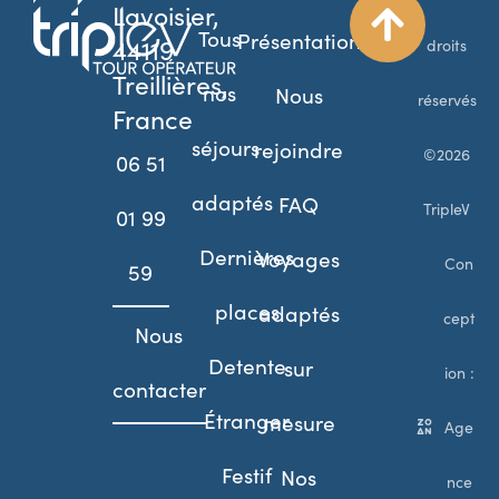
Lavoisier,
Tous
Présentation
44119
droits
Treillières,
nos
Nous
réservés
France
séjours
rejoindre
©2026
06 51
adaptés
FAQ
TripleV
01 99
Dernières
Voyages
Con
59
places
adaptés
cept
Nous
Detente
sur
ion :
contacter
Étranger
mesure
Age
Festif
Nos
nce