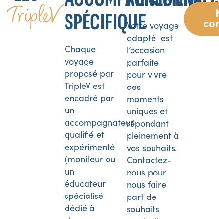
TripleV
SPÉCIFIQUE
co
Votre voyage
adapté est
Chaque
l’occasion
voyage
parfaite
proposé par
pour vivre
TripleV est
des
encadré par
moments
un
uniques et
accompagnateur
répondant
qualifié et
pleinement à
expérimenté
vos souhaits.
(moniteur ou
Contactez-
un
nous pour
éducateur
nous faire
spécialisé
part de
dédié à
souhaits