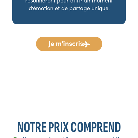
résonneront pour offrir un moment
d’émotion et de partage unique.
Je m'inscris
*Programme communiqué à titre indicatif. TripleV se
réserve le droit d’apporter toutes modifications jugées
nécessaires au bon déroulement du voyage, en fonction
d’impératifs locaux ou de changements émanant de nos
prestataires.
NOTRE PRIX COMPREND