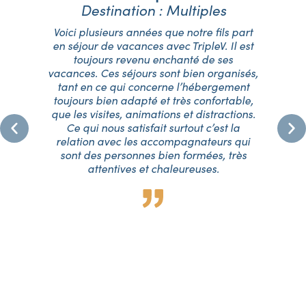
Destination : Multiples
é,
Voici plusieurs années que notre fils part
J
06
en séjour de vacances avec TripleV. Il est
T
toujours revenu enchanté de ses
eu
vacances. Ces séjours sont bien organisés,
f
tant en ce qui concerne l’hébergement
ma
e
toujours bien adapté et très confortable,
q
me
que les visites, animations et distractions.
.
Ce qui nous satisfait surtout c’est la
oup
relation avec les accompagnateurs qui
fa
ur
sont des personnes bien formées, très
su
a
attentives et chaleureuses.
p.
p
ue
eux