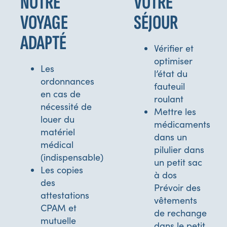
NOTRE
VOTRE
VOYAGE
SÉJOUR
ADAPTÉ
Vérifier et
optimiser
Les
l’état du
ordonnances
fauteuil
en cas de
roulant
nécessité de
Mettre les
louer du
médicaments
matériel
dans un
médical
pilulier dans
(indispensable)
un petit sac
Les copies
à dos
des
Prévoir des
attestations
vêtements
CPAM et
de rechange
mutuelle
dans le petit