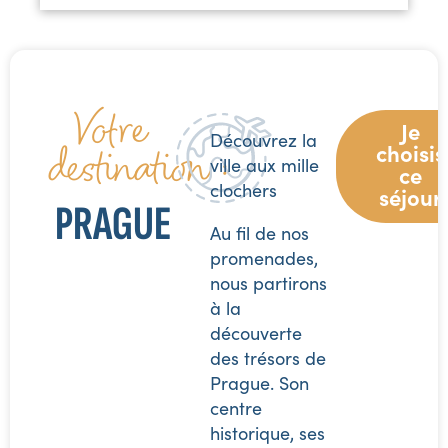
Votre
Je
Découvrez la
destination :
choisis
ville aux mille
ce
clochers
séjour
PRAGUE
Au fil de nos
promenades,
nous partirons
à la
découverte
des trésors de
Prague. Son
centre
historique, ses