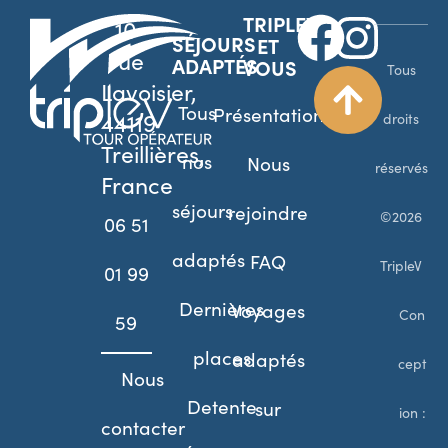
TRIPLEV
10
SÉJOURS
ET
rue
ADAPTÉS
VOUS
Tous
Lavoisier,
Tous
Présentation
44119
droits
Treillières,
nos
Nous
réservés
France
séjours
rejoindre
©2026
06 51
adaptés
FAQ
TripleV
01 99
Dernières
Voyages
Con
59
places
adaptés
cept
Nous
Detente
sur
ion :
contacter