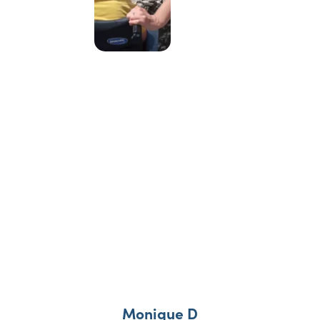
Nos vacanciers
témoignent
Monique D