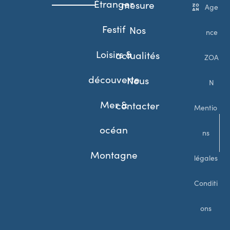
Étranger
mesure
Age
Festif
Nos
nce
Loisirs &
actualités
ZOA
découverte
Nous
N
Mer &
contacter
Mentio
océan
ns
Montagne
légales
Conditi
ons