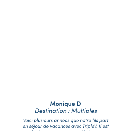
Nos vacanciers
témoignent
Monique D
Destination : Multiples
é,
Voici plusieurs années que notre fils part
J
06
en séjour de vacances avec TripleV. Il est
T