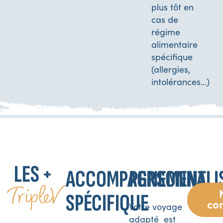
plus tôt en
cas de
régime
alimentaire
spécifique
(allergies,
intolérances…)
LES +
ACCOMPAGNEMENT
PERSONNALI
TripleV
SPÉCIFIQUE
co
Votre voyage
adapté est