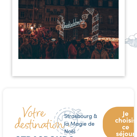
Votre
Je
Strasbourg &
destination :
choisis
la Magie de
ce
Noël
séjour