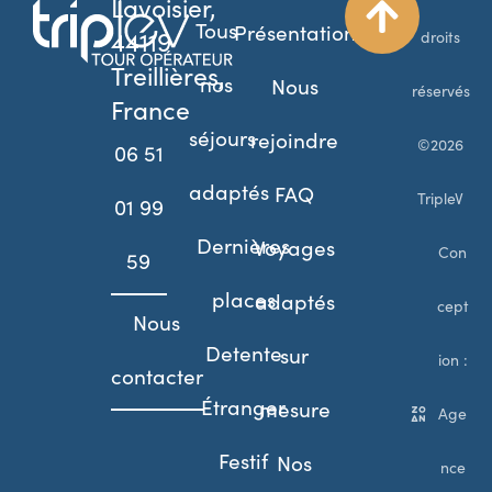
Lavoisier,
Tous
Présentation
44119
droits
Treillières,
nos
Nous
réservés
France
séjours
rejoindre
©2026
06 51
adaptés
FAQ
TripleV
01 99
Dernières
Voyages
Con
59
places
adaptés
cept
Nous
Detente
sur
ion :
contacter
Étranger
mesure
Age
Festif
Nos
nce