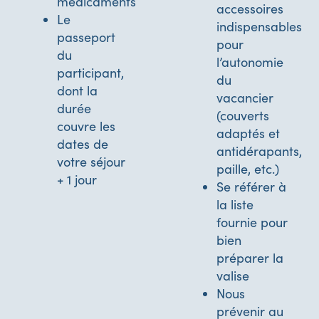
médicaments
accessoires
Le
indispensables
passeport
pour
du
l’autonomie
participant,
du
dont la
vacancier
durée
(couverts
couvre les
adaptés et
dates de
antidérapants,
votre séjour
paille, etc.)
+ 1 jour
Se référer à
la liste
fournie pour
bien
préparer la
valise
Nous
prévenir au