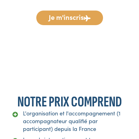
Je m'inscris
*Programme communiqué à titre indicatif. TripleV se
réserve le droit d’apporter toutes modifications jugées
nécessaires au bon déroulement du voyage, en fonction
d’impératifs locaux ou de changements émanant de nos
prestataires.
NOTRE PRIX COMPREND
L'organisation et l'accompagnement (1
accompagnateur qualifié par
participant) depuis la France