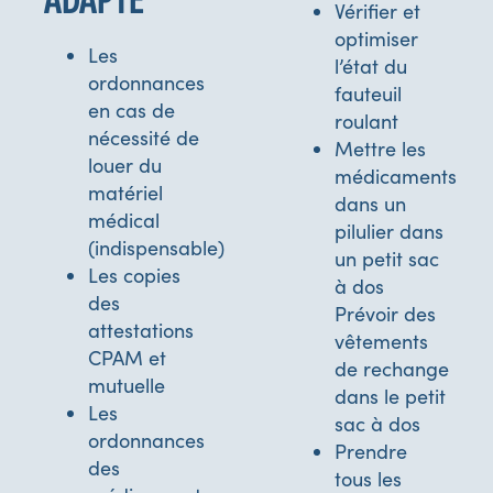
ADAPTÉ
Vérifier et
optimiser
Les
l’état du
ordonnances
fauteuil
en cas de
roulant
nécessité de
Mettre les
louer du
médicaments
matériel
dans un
médical
pilulier dans
(indispensable)
un petit sac
Les copies
à dos
des
Prévoir des
attestations
vêtements
CPAM et
de rechange
mutuelle
dans le petit
Les
sac à dos
ordonnances
Prendre
des
tous les