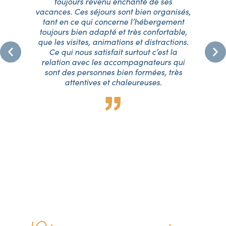
toujours revenu enchanté de ses
eu
vacances. Ces séjours sont bien organisés,
f
tant en ce qui concerne l’hébergement
ma
e
toujours bien adapté et très confortable,
q
me
que les visites, animations et distractions.
.
Ce qui nous satisfait surtout c’est la
oup
relation avec les accompagnateurs qui
fa
ur
sont des personnes bien formées, très
su
a
attentives et chaleureuses.
p.
p
ue
eux