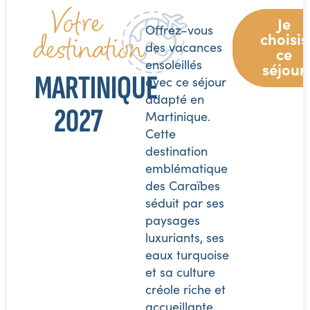
Votre
Je
Offrez-vous
destination :
choisis
des vacances
ce
ensoleillés
séjour
MARTINIQUE
avec ce séjour
adapté en
2027
Martinique.
Cette
destination
emblématique
des Caraïbes
séduit par ses
paysages
luxuriants, ses
eaux turquoise
et sa culture
créole riche et
accueillante.