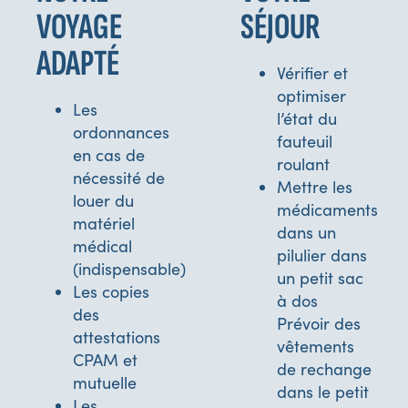
VOYAGE
SÉJOUR
ADAPTÉ
Vérifier et
optimiser
Les
l’état du
ordonnances
fauteuil
en cas de
roulant
nécessité de
Mettre les
louer du
médicaments
matériel
dans un
médical
pilulier dans
(indispensable)
un petit sac
Les copies
à dos
des
Prévoir des
attestations
vêtements
CPAM et
de rechange
mutuelle
dans le petit
Les