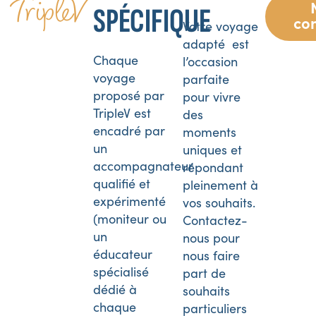
TripleV
SPÉCIFIQUE
co
Votre voyage
adapté est
Chaque
l’occasion
voyage
parfaite
proposé par
pour vivre
TripleV est
des
encadré par
moments
un
uniques et
accompagnateur
répondant
qualifié et
pleinement à
expérimenté
vos souhaits.
(moniteur ou
Contactez-
un
nous pour
éducateur
nous faire
spécialisé
part de
dédié à
souhaits
chaque
particuliers