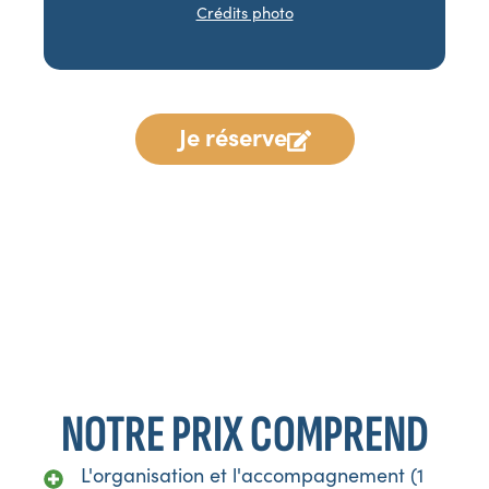
Crédits photo
Je réserve
*Programme communiqué à titre indicatif. TripleV se
réserve le droit d’apporter toutes modifications jugées
nécessaires au bon déroulement du voyage, en fonction
d’impératifs locaux ou de changements émanant de nos
prestataires.
NOTRE PRIX COMPREND
L'organisation et l'accompagnement (1