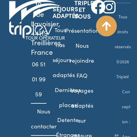
TRIPLEV
10
SÉJOURS
ET
rue
ADAPTÉS
VOUS
Tous
Lavoisier,
Tous
Présentation
44119
droits
Treillières,
nos
Nous
réservés
France
séjours
rejoindre
©2026
06 51
adaptés
FAQ
TripleV
01 99
Dernières
Voyages
Con
59
places
adaptés
cept
Nous
Detente
sur
ion :
contacter
Étranger
mesure
Age