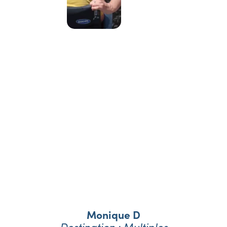
Nos vacanciers
témoignent
Monique D
Destination : Multiples