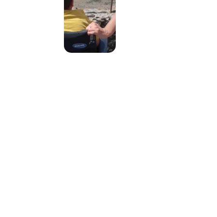
Nos vacanciers
témoignent