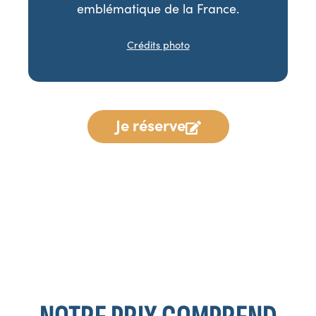
emblématique de la France.
Crédits photo
Je réserve
*Programme communiqué à titre indicatif. TripleV se
réserve le droit d’apporter toutes modifications jugées
nécessaires au bon déroulement du voyage, en fonction
d’impératifs locaux ou de changements émanant de nos
prestataires.