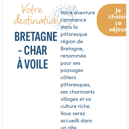
Votre
Je
Votre aventure
destination :
choisis
commence
ce
dans la
séjour
BRETAGNE
pittoresque
région de
- CHAR
Bretagne,
renommée
À VOILE
pour ses
paysages
côtiers
pittoresques,
ses charmants
villages et sa
culture riche.
Vous serez
accueilli dans
un gîte