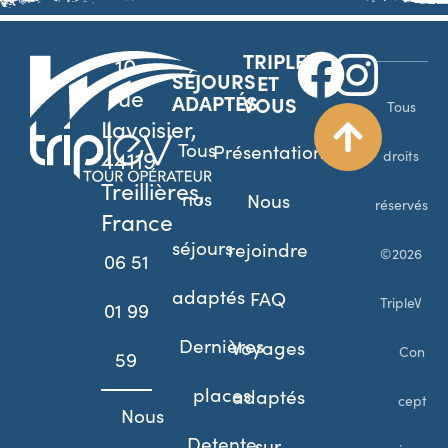
TRIPLEV
10
SÉJOURS
ET
rue
ADAPTÉS
VOUS
Tous
Lavoisier,
Tous
Présentation
44119
droits
Treillières,
nos
Nous
réservés
France
séjours
rejoindre
©2026
06 51
adaptés
FAQ
TripleV
01 99
Dernières
Voyages
Con
59
places
adaptés
cept
Nous
Detente
sur