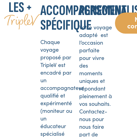
LES +
ACCOMPAGNEMENT
PERSONNALI
TripleV
SPÉCIFIQUE
co
Votre voyage
adapté est
Chaque
l’occasion
voyage
parfaite
proposé par
pour vivre
TripleV est
des
encadré par
moments
un
uniques et
accompagnateur
répondant
qualifié et
pleinement à
expérimenté
vos souhaits.
(moniteur ou
Contactez-
un
nous pour
éducateur
nous faire
spécialisé
part de