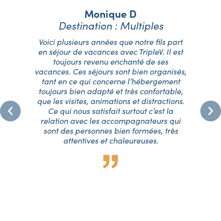
Monique D
Destination : Multiples
Voici plusieurs années que notre fils part
Je 
en séjour de vacances avec TripleV. Il est
Tr
toujours revenu enchanté de ses
eux
vacances. Ces séjours sont bien organisés,
fo
tant en ce qui concerne l’hébergement
mai
toujours bien adapté et très confortable,
qu'
que les visites, animations et distractions.
.
Ce qui nous satisfait surtout c’est la
l'
relation avec les accompagnateurs qui
fat
sont des personnes bien formées, très
suis
attentives et chaleureuses.
N
pou