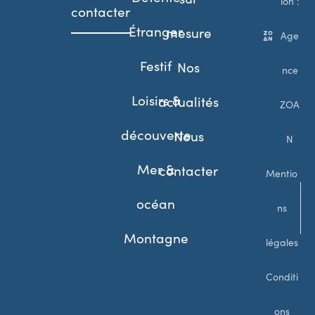
ion :
contacter
Étranger
mesure
Age
Festif
Nos
nce
Loisirs &
actualités
ZOA
découverte
Nous
N
Mer &
contacter
Mentio
océan
ns
Montagne
légales
Conditi
ons