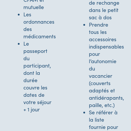
de rechange
mutuelle
dans le petit
Les
sac à dos
ordonnances
Prendre
des
tous les
médicaments
accessoires
Le
indispensables
passeport
pour
du
l’autonomie
participant,
du
dont la
vacancier
durée
(couverts
couvre les
adaptés et
dates de
antidérapants,
votre séjour
paille, etc.)
+ 1 jour
Se référer à
la liste
fournie pour