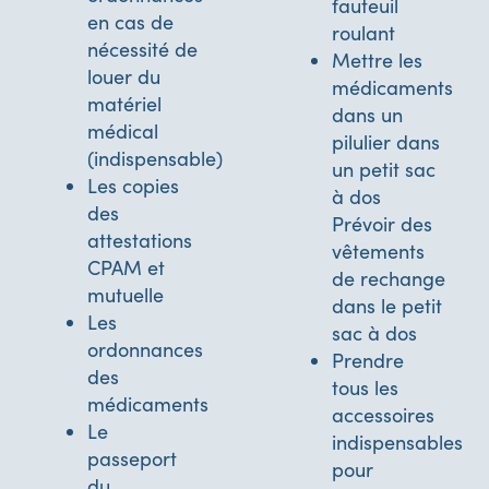
fauteuil
en cas de
roulant
nécessité de
Mettre les
louer du
médicaments
matériel
dans un
médical
pilulier dans
(indispensable)
un petit sac
Les copies
à dos
des
Prévoir des
attestations
vêtements
CPAM et
de rechange
mutuelle
dans le petit
Les
sac à dos
ordonnances
Prendre
des
tous les
médicaments
accessoires
Le
indispensables
passeport
pour
du