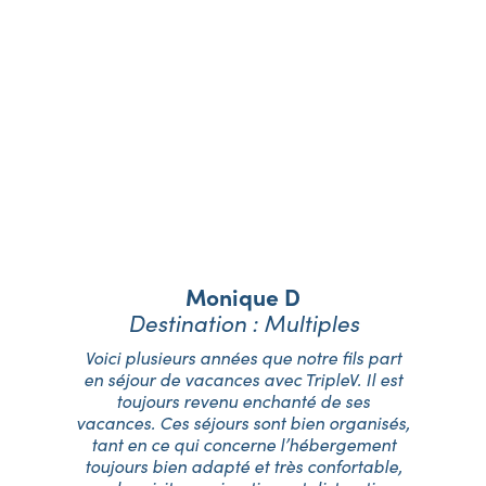
Nos vacanciers
témoignent
Monique D
Destination : Multiples
é,
Voici plusieurs années que notre fils part
J
06
en séjour de vacances avec TripleV. Il est
T
toujours revenu enchanté de ses
eu
vacances. Ces séjours sont bien organisés,
f
tant en ce qui concerne l’hébergement
ma
e
toujours bien adapté et très confortable,
q