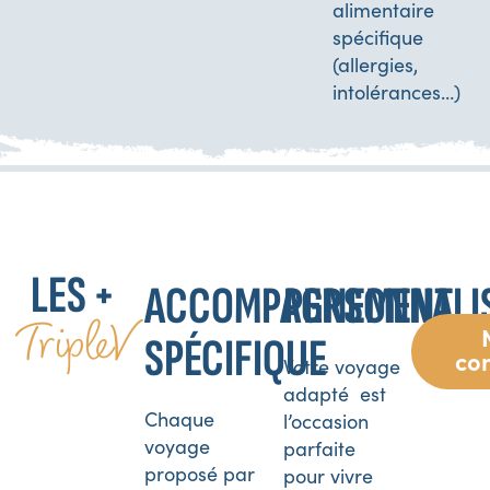
alimentaire
spécifique
(allergies,
intolérances…)
LES +
ACCOMPAGNEMENT
PERSONNALI
TripleV
SPÉCIFIQUE
co
Votre voyage
adapté est
Chaque
l’occasion
voyage
parfaite
proposé par
pour vivre