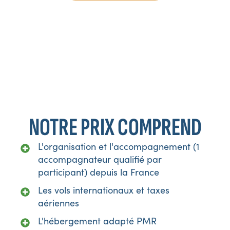
*Programme communiqué à titre indicatif. TripleV se
réserve le droit d’apporter toutes modifications jugées
nécessaires au bon déroulement du voyage, en fonction
d’impératifs locaux ou de changements émanant de nos
prestataires.
NOTRE PRIX COMPREND
L'organisation et l'accompagnement (1
accompagnateur qualifié par
participant) depuis la France
Les vols internationaux et taxes
aériennes
L'hébergement adapté PMR