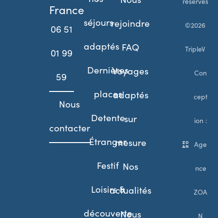
réservés
France
séjours
rejoindre
©2026
06 51
adaptés
FAQ
TripleV
01 99
Dernières
Voyages
Con
59
places
adaptés
cept
Nous
Detente
sur
ion :
contacter
Étranger
mesure
Age
Festif
Nos
nce
Loisirs &
actualités
ZOA
découverte
Nous
N