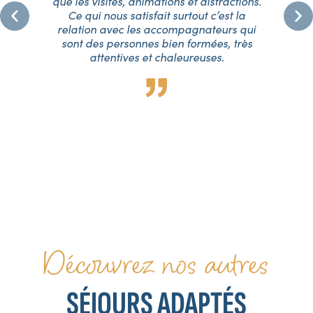
me
que les visites, animations et distractions.
.
Ce qui nous satisfait surtout c’est la
oup
relation avec les accompagnateurs qui
fa
ur
sont des personnes bien formées, très
su
a
attentives et chaleureuses.
p.
p
ue
eux
Découvrez nos autres
SÉJOURS ADAPTÉS