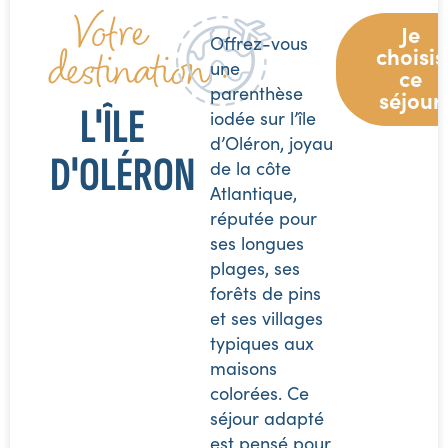
Votre
Je
Offrez-vous
destination :
choisis
une
ce
parenthèse
séjour
L'ÎLE
iodée sur l’île
d’Oléron, joyau
D'OLÉRON
de la côte
Atlantique,
réputée pour
ses longues
plages, ses
forêts de pins
et ses villages
typiques aux
maisons
colorées. Ce
séjour adapté
est pensé pour