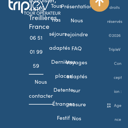
Tous
Présentation
44119
droits
Treillières,
nos
Nous
réservés
France
séjours
rejoindre
©2026
06 51
adaptés
FAQ
TripleV
01 99
Dernières
Voyages
Con
59
places
adaptés
cept
Nous
Detente
sur
ion :
contacter
Étranger
mesure
Age
Festif
Nos
nce