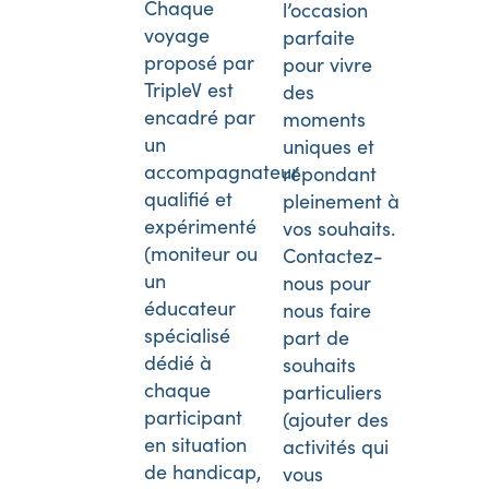
Chaque
l’occasion
voyage
parfaite
proposé par
pour vivre
TripleV est
des
encadré par
moments
un
uniques et
accompagnateur
répondant
qualifié et
pleinement à
expérimenté
vos souhaits.
(moniteur ou
Contactez-
un
nous pour
éducateur
nous faire
spécialisé
part de
dédié à
souhaits
chaque
particuliers
participant
(ajouter des
en situation
activités qui
de handicap,
vous