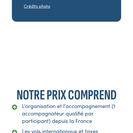
Crédits photo
*Programme communiqué à titre indicatif. TripleV se
réserve le droit d’apporter toutes modifications jugées
nécessaires au bon déroulement du voyage, en fonction
d’impératifs locaux ou de changements émanant de nos
prestataires.
NOTRE PRIX COMPREND
L'organisation et l'accompagnement (1
accompagnateur qualifié par
participant) depuis la France
Les vols internationaux et taxes