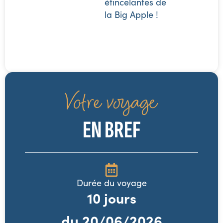
étincelantes de
la Big Apple !
Votre voyage
EN BREF
Durée du voyage
10
jours
du
20/06/2026