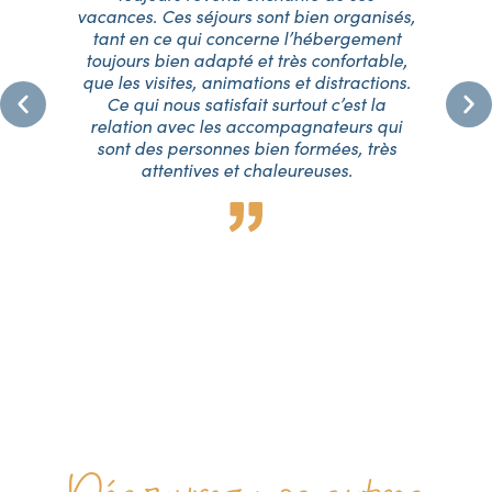
vacances. Ces séjours sont bien organisés,
f
tant en ce qui concerne l’hébergement
ma
e
toujours bien adapté et très confortable,
q
me
que les visites, animations et distractions.
.
Ce qui nous satisfait surtout c’est la
oup
relation avec les accompagnateurs qui
fa
ur
sont des personnes bien formées, très
su
a
attentives et chaleureuses.
p.
p
ue
eux