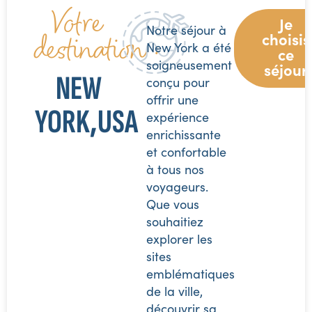
Votre
Je
Notre séjour à
destination :
choisis
New York a été
ce
soigneusement
séjour
NEW
conçu pour
offrir une
YORK,USA
expérience
enrichissante
et confortable
à tous nos
voyageurs.
Que vous
souhaitiez
explorer les
sites
emblématiques
de la ville,
découvrir sa