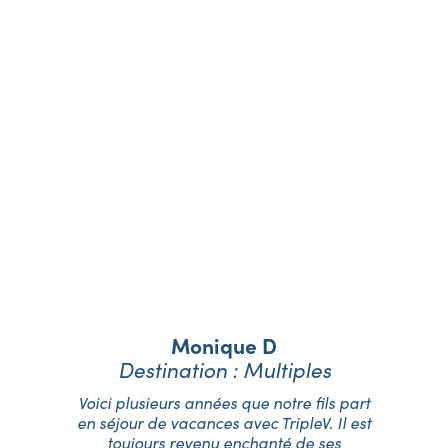
Nos vacanciers
témoignent
Monique D
Destination : Multiples
é,
Voici plusieurs années que notre fils part
J
06
en séjour de vacances avec TripleV. Il est
T
toujours revenu enchanté de ses
eu