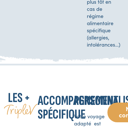
plus tôt en
cas de
régime
alimentaire
spécifique
(allergies,
intolérances…)
LES +
ACCOMPAGNEMENT
PERSONNALI
TripleV
SPÉCIFIQUE
co
Votre voyage
adapté est