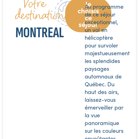
Votre
Je
Au programme
destination :
choisis
de ce séjour
ce
exceptionnel,
séjour
MONTREAL
un vol en
hélicoptère
pour survoler
majestueusement
les splendides
paysages
automnaux de
Québec. Du
haut des airs,
laissez-vous
émerveiller par
la vue
panoramique
sur les couleurs
envoûtantes