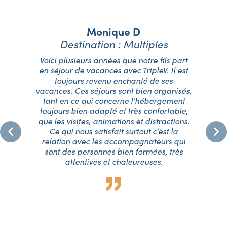
Monique D
Destination : Multiples
é,
Voici plusieurs années que notre fils part
J
06
en séjour de vacances avec TripleV. Il est
T
toujours revenu enchanté de ses
eu
vacances. Ces séjours sont bien organisés,
f
tant en ce qui concerne l’hébergement
ma
e
toujours bien adapté et très confortable,
q
me
que les visites, animations et distractions.
.
Ce qui nous satisfait surtout c’est la
oup
relation avec les accompagnateurs qui
fa
ur
sont des personnes bien formées, très
su
a
attentives et chaleureuses.
p.
p
ue
eux