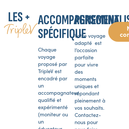
LES +
ACCOMPAGNEMENT
PERSONNALI
TripleV
SPÉCIFIQUE
co
Votre voyage
adapté est
Chaque
l’occasion
voyage
parfaite
proposé par
pour vivre
TripleV est
des
encadré par
moments
un
uniques et
accompagnateur
répondant
qualifié et
pleinement à
expérimenté
vos souhaits.
(moniteur ou
Contactez-
un
nous pour
éducateur