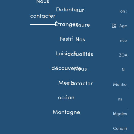
Nous
Detente
sur
ion :
contacter
Étranger
mesure
Age
Festif
Nos
nce
Loisirs &
actualités
ZOA
découverte
Nous
N
Mer &
contacter
Mentio
océan
ns
Montagne
légales
Conditi