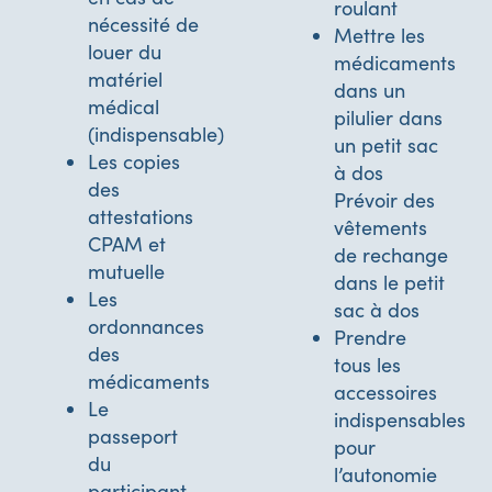
roulant
nécessité de
Mettre les
louer du
médicaments
matériel
dans un
médical
pilulier dans
(indispensable)
un petit sac
Les copies
à dos
des
Prévoir des
attestations
vêtements
CPAM et
de rechange
mutuelle
dans le petit
Les
sac à dos
ordonnances
Prendre
des
tous les
médicaments
accessoires
Le
indispensables
passeport
pour
du
l’autonomie
participant,