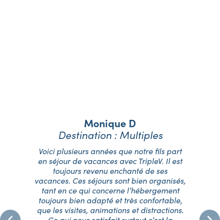
Nos vacanciers
témoignent
Monique D
Destination : Multiples
é,
Voici plusieurs années que notre fils part
J
06
en séjour de vacances avec TripleV. Il est
T
toujours revenu enchanté de ses
eu
vacances. Ces séjours sont bien organisés,
f
tant en ce qui concerne l’hébergement
ma
e
toujours bien adapté et très confortable,
q
me
que les visites, animations et distractions.
.
Ce qui nous satisfait surtout c’est la