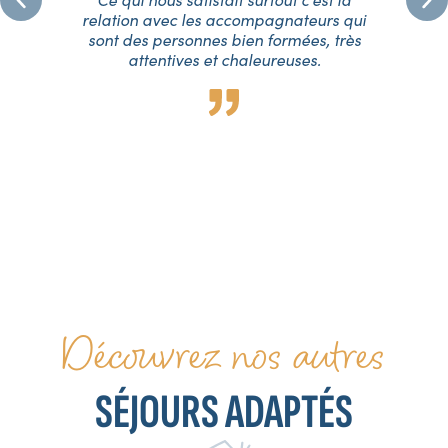
oup
relation avec les accompagnateurs qui
fa
ur
sont des personnes bien formées, très
su
a
attentives et chaleureuses.
p.
p
ue
eux
Découvrez nos autres
SÉJOURS ADAPTÉS