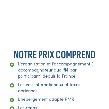
*Programme communiqué à titre indicatif. TripleV se
réserve le droit d’apporter toutes modifications jugées
nécessaires au bon déroulement du voyage, en fonction
d’impératifs locaux ou de changements émanant de nos
prestataires.
NOTRE PRIX COMPREND
L'organisation et l'accompagnement (1
accompagnateur qualifié par
participant) depuis la France
Les vols internationaux et taxes
aériennes
L'hébergement adapté PMR
Les repas