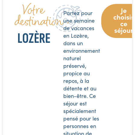
Votre
Je
Partez pour
destination :
choisis
une semaine
ce
de vacances
séjour
LOZÈRE
en Lozère,
dans un
environnement
naturel
préservé,
propice au
repos, à la
détente et au
bien-être. Ce
séjour est
spécialement
pensé pour les
personnes en
situation de