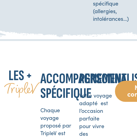
spécifique
(allergies,
intolérances…)
LES +
ACCOMPAGNEMENT
PERSONNALI
TripleV
SPÉCIFIQUE
co
Votre voyage
adapté est
Chaque
l’occasion
voyage
parfaite
proposé par
pour vivre
TripleV est
des