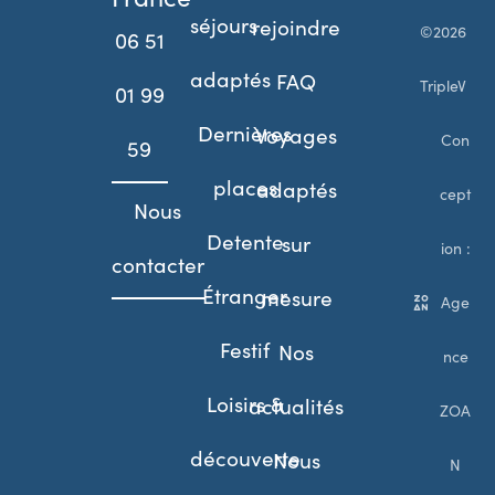
séjours
rejoindre
©2026
06 51
adaptés
FAQ
TripleV
01 99
Dernières
Voyages
Con
59
places
adaptés
cept
Nous
Detente
sur
ion :
contacter
Étranger
mesure
Age
Festif
Nos
nce
Loisirs &
actualités
ZOA
découverte
Nous
N